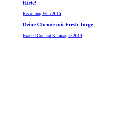
Hirte!
Recruiting Film 2016
Deine Chemie mit Fresh Torge
Braned Content Kampagne 2019
CHINZILLA UNCHAINED
Seit unserer Gründung haben wir immer wieder kleine
Herzensprojekte, Hirngespinste oder kreative
Kurzschlussreaktionen direkt mit der Kamera
eingefangen. Herausgekommen sind kurzweilige &
unterhaltsame Filme, die konsequent dem Mainstream aus
dem Weg gehen. Mal Beiträge für Festivals, kurze
Comedy Spots oder Weihnachtsfilme für unsere Social
Media Kanäle.
Die UNCHAINED-Reihe wirft einen humorvollen Blick
hinter die Kulissen von Chinzilla Films.