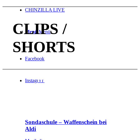
CHINZILLA LIVE
CLIPS /
Menü
Menü
SHORTS
Facebook
DIES DAS ANANAS
Instagram
Wir lieben es, uns kreativ auszutoben. In kurzen Formaten
erzählen wir unterhaltsame Geschichten. In Musikvideos,
Branded Content oder Werbung.
Sondaschule – Waffenschein bei
Aldi